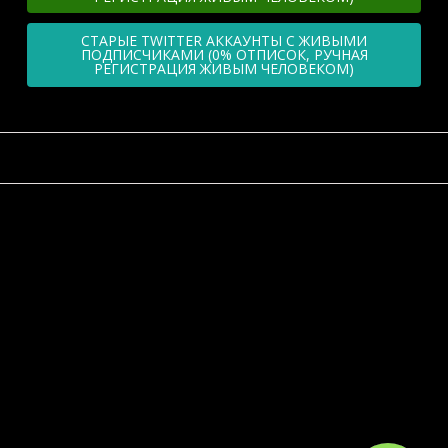
СТАРЫЕ TWITTER АККАУНТЫ С ЖИВЫМИ
ПОДПИСЧИКАМИ (0% ОТПИСОК, РУЧНАЯ
РЕГИСТРАЦИЯ ЖИВЫМ ЧЕЛОВЕКОМ)
НАВИГАЦИЯ
Главная
Пользовательское соглашение