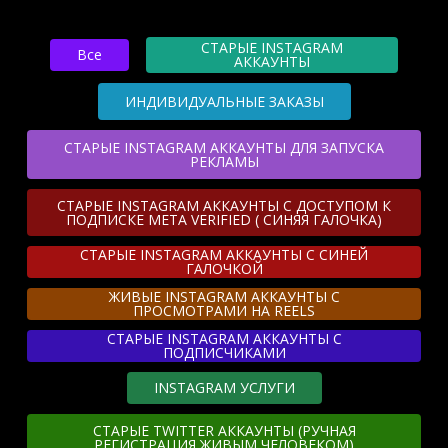
СТАРЫЕ INSTAGRAM
Все
АККАУНТЫ
ИНДИВИДУАЛЬНЫЕ ЗАКАЗЫ
СТАРЫЕ INSTAGRAM АККАУНТЫ ДЛЯ ЗАПУСКА
РЕКЛАМЫ
Всего позиций в корзине
Всего товара в корзине
(шт)
СТАРЫЕ INSTAGRAM АККАУНТЫ С ДОСТУПОМ К
Сумма к оплате (без скидок)
$
ПОДПИСКЕ META VERIFIED ( СИНЯЯ ГАЛОЧКА)
СТАРЫЕ INSTAGRAM АККАУНТЫ С СИНЕЙ
ГАЛОЧКОЙ
ЖИВЫЕ INSTAGRAM АККАУНТЫ С
ПРОСМОТРАМИ НА REELS
СТАРЫЕ INSTAGRAM АККАУНТЫ С
ПОДПИСЧИКАМИ
INSTAGRAM УСЛУГИ
СТАРЫЕ TWITTER АККАУНТЫ (РУЧНАЯ
РЕГИСТРАЦИЯ ЖИВЫМ ЧЕЛОВЕКОМ)