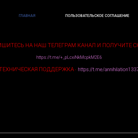
ГЛАВНАЯ
ПОЛЬЗОВАТЕЛЬСКОЕ СОГЛАШЕНИЕ
ШИТЕСЬ НА НАШ ТЕЛЕГРАМ КАНАЛ И ПОЛУЧИТЕ С
https://t.me/+_pLcxiNkMcpkM2E6
ТЕХНИЧЕСКАЯ ПОДДЕРЖКА
https://t.me/annihilation133
-
r 2016 | Подтверждены по почте & SMS + Родная почта + Номер 