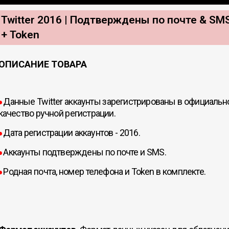
Twitter 2016 | Подтверждены по почте & SM
+ Token
ОПИСАНИЕ ТОВАРА
Данные Twitter аккаунты зарегистрированы в официальн
●
Всего позиций в корзине
качество ручной регистрации.
Всего товара в корзине
(шт)
Дата регистрации аккаунтов - 2016.
Сумма к оплате (без скидок)
$
●
Аккаунты подтверждены по почте и SMS.
●
Родная почта, номер телефона и Token в комплекте.
●