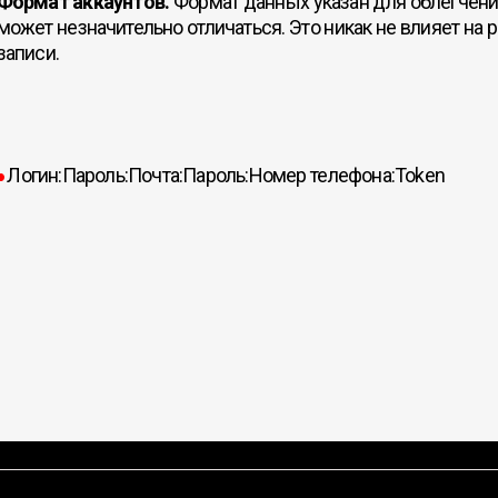
Формат аккаунтов.
Формат данных указан для облегчени
может незначительно отличаться. Это никак не влияет на 
записи.
Логин:Пароль:Почта:Пароль:Номер телефона:Token
●