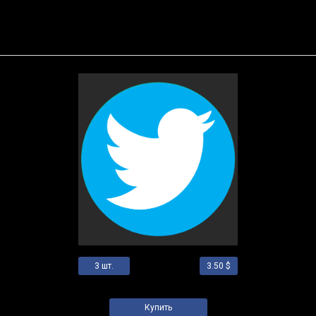
Twitter 2023 | Подтверждены по почте & SMS + Родная
почта + Номер + Token
3 шт.
Цена за 1 шт.
3.50 $
Купить