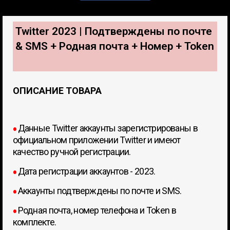
Twitter 2023 | Подтверждены по почте
& SMS + Родная почта + Номер + Token
Всего позиций в корзине
Всего товара в корзине
(шт)
ОПИСАНИЕ ТОВАРА
Сумма к оплате (без скидок)
$
Данные Twitter аккаунты зарегистрированы в
●
официальном приложении Twitter и имеют
качество ручной регистрации.
Дата регистрации аккаунтов - 2023.
●
Аккаунты подтверждены по почте и SMS.
●
Родная почта, номер телефона и Token в
●
комплекте.